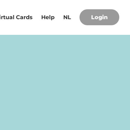
irtual Cards
Help
NL
Login