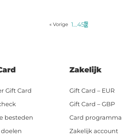
1
…
4
5
6
« Vorige
Card
Zakelijk
r Gift Card
Gift Card – EUR
check
Gift Card – GBP
e besteden
Card programma
 doelen
Zakelijk account